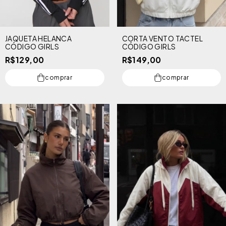
JAQUETA HELANCA
CORTA VENTO TACTEL
CÓDIGO GIRLS
CÓDIGO GIRLS
R$129,00
R$149,00
comprar
comprar