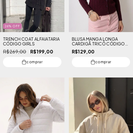
26
%
OFF
TRENCH COAT ALFAIATARIA
BLUSA MANGA LONGA
CÓDIGO GIRLS
CARDIGÃ TRICÕ CÓDIGO
GIRLS
R$269,00
R$199,00
R$129,00
comprar
comprar