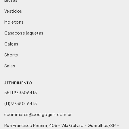
Blusas
Vestidos
Moletons
Casacos e jaquetas
Calças
Shorts
Saias
ATENDIMENTO
5511973806418
(11) 97380-6418
ecommerce@codigogirls.com.br
Rua Francisco Pereira, 406 – Vila Galvão – Guarulhos/SP –