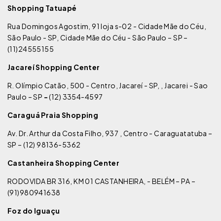
Shopping Tatuapé
Rua Domingos Agostim, 91 loja s-02 - Cidade Mãe do Céu,
São Paulo - SP, Cidade Mãe do Céu - São Paulo – SP –
(11)24555155
Jacareí Shopping Center
R. Olímpio Catão, 500 - Centro, Jacareí - SP, , Jacarei - Sao
Paulo – SP
-
(12) 3354-4597
Caraguá Praia Shopping
Av. Dr. Arthur da Costa Filho, 937 , Centro - Caraguatatuba –
SP – (12) 98136-5362
Castanheira Shopping Center
RODOVIDA BR 316, KM 01 CASTANHEIRA, - BELÉM – PA –
(91)980941638
Foz do Iguaçu