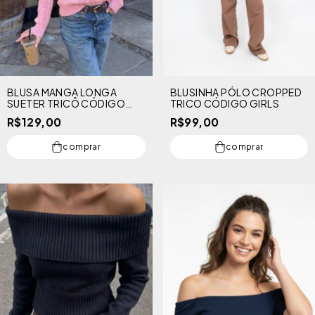
BLUSA MANGA LONGA
BLUSINHA PÓLO CROPPED
SUETER TRICÔ CÓDIGO
TRICO CÓDIGO GIRLS
GIRLS
R$129,00
R$99,00
comprar
comprar