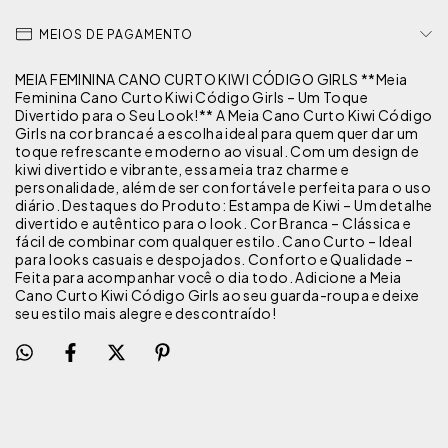
MEIOS DE PAGAMENTO
MEIA FEMININA CANO CURTO KIWI CÓDIGO GIRLS **Meia
Feminina Cano Curto Kiwi Código Girls – Um Toque
Divertido para o Seu Look!** A Meia Cano Curto Kiwi Código
Girls na cor branca é a escolha ideal para quem quer dar um
toque refrescante e moderno ao visual. Com um design de
kiwi divertido e vibrante, essa meia traz charme e
personalidade, além de ser confortável e perfeita para o uso
diário. Destaques do Produto: Estampa de Kiwi – Um detalhe
divertido e autêntico para o look. Cor Branca – Clássica e
fácil de combinar com qualquer estilo. Cano Curto – Ideal
para looks casuais e despojados. Conforto e Qualidade –
Feita para acompanhar você o dia todo. Adicione a Meia
Cano Curto Kiwi Código Girls ao seu guarda-roupa e deixe
seu estilo mais alegre e descontraído!