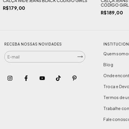
CALÇA WIDE JEANS BLACK CÓDIGO GIRLS
CALÇA JEANS
CÓDIGO GIRL
R$179,00
R$189,00
RECEBA NOSSAS NOVIDADES
INSTITUCIO
Quem somo
Blog
Onde encont
Troca e Dev
Termos de u
Trabalhe co
Fale conosc