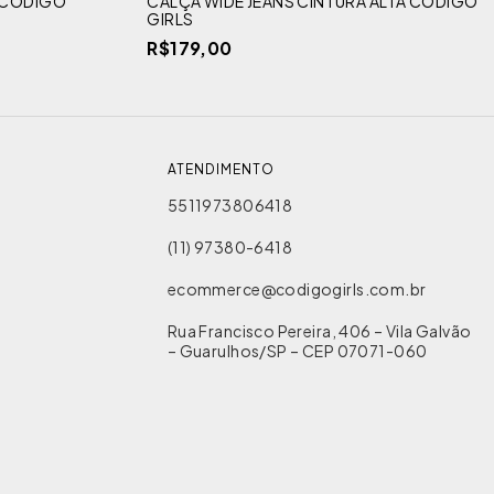
A CÓDIGO
CALÇA WIDE JEANS CINTURA ALTA CÓDIGO
GIRLS
R$179,00
ATENDIMENTO
5511973806418
(11) 97380-6418
ecommerce@codigogirls.com.br
Rua Francisco Pereira, 406 – Vila Galvão
– Guarulhos/SP – CEP 07071-060