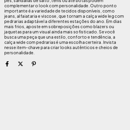
pés, sandálias de salto, tênis ou até botas podem
complementar o look com personalidade. Outro ponto
importante é a variedade de tecidos disponíveis, como
jeans, alfaiataria e viscose, que tornam a calça wide leg com
pedrarias adaptável a diferentes estações do ano. Em dias
mais frios, aposte em sobreposições como blazers ou
jaquetas para um visual ainda mais sofisticado. Se você
busca uma peça que una estilo, conforto e tendência, a
calça wide com pedrarias é uma escolha certeira. Invista
nesse item-chave para criar looks autênticos e cheios de
personalidade.