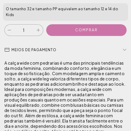
O tamanho 32 e tamanho PP equivalem ao tamanho 12 e 14 do
Kids
MEIOS DE PAGAMENTO
A calça wide com pedrarias é uma das principais tendências
da moda feminina, combinando conforto, elegância e um
toque de sofisticação. Com modelagem ampla e caimento
solto, a calça wide leg valoriza diferentes tipos de corpo,
enquanto as pedrarias adicionam brilho e destaque ao look.
Ideal para composições modernas, a calça wide com
aplicações de pedrarias pode ser usada tanto em
produções casuais quanto em ocasiões especiais. Para um
visual equilibrado, combine com blusas básicas ou camisas
de tecidos leves, permitindo que a peça seja o ponto focal
do outfit. Além de estilosa, a calça wide feminina com
pedrarias também é versátil. Ela transita facilmente entre o
dia e a noite, dependendo dos acessórios escolhidos. Nos