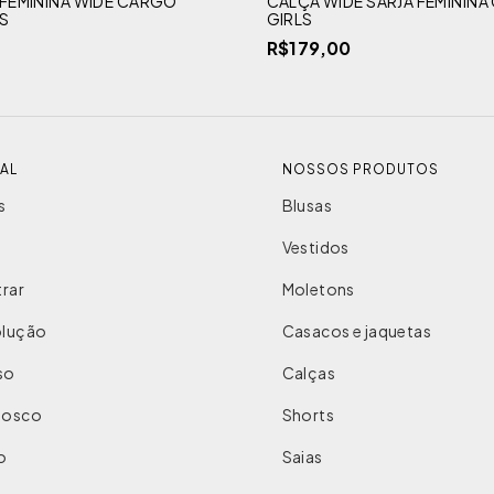
 FEMININA WIDE CARGO
CALÇA WIDE SARJA FEMININ
S
GIRLS
R$179,00
NAL
NOSSOS PRODUTOS
s
Blusas
Vestidos
rar
Moletons
olução
Casacos e jaquetas
so
Calças
nosco
Shorts
o
Saias