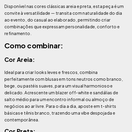
Disponível nas cores clássicas areia e preta, esta peça é um
convite à versatilidade — transita com naturalidade do dia
ao evento, do casual ao elaborado, permitindo criar
combinações que expressam personalidade, conforto e
refinamento.
Como combinar:
Cor Areia:
Ideal para criar looks leves e frescos, combina
perfeitamente com blusas em tons neutros como branco,
bege, ou pastéis suaves, para um visual harmonioso e
delicado. Acrescente um blazer off-white e sandálias de
salto médio para um encontro informal ou almoço de
negócios ao ar livre. Para o dia a dia, aposte em t-shirts
básicas e tênis branco, trazendo uma vibe despojada e
contemporânea.
Cor Preta: