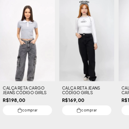
CALÇA RETA CARGO
CALÇA RETA JEANS
CAL
JEANS CÓDIGO GIRLS
CÓDIGO GIRLS
CA
GIR
R$198,00
R$169,00
R$
comprar
comprar