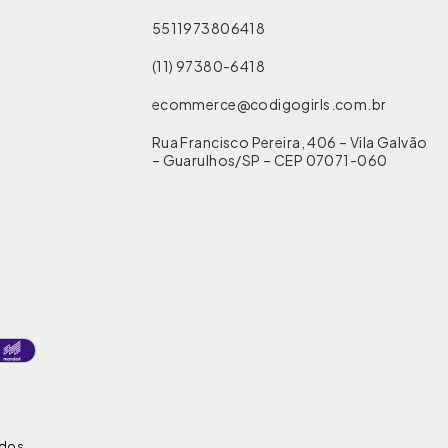
5511973806418
(11) 97380-6418
ecommerce@codigogirls.com.br
Rua Francisco Pereira, 406 – Vila Galvão
– Guarulhos/SP – CEP 07071-060
ados.