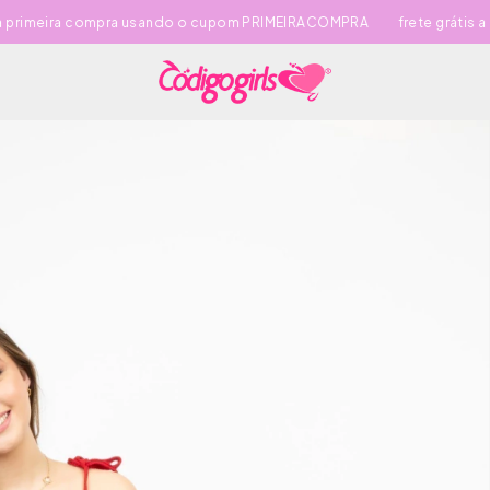
ra compra usando o cupom PRIMEIRACOMPRA
frete grátis a partir d