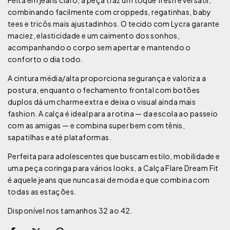
combinando facilmente com croppeds, regatinhas, baby
tees e tricôs mais ajustadinhos. O tecido com Lycra garante
maciez, elasticidade e um caimento dos sonhos,
acompanhando o corpo sem apertar e mantendo o
conforto o dia todo.
A cintura média/alta proporciona segurança e valoriza a
postura, enquanto o fechamento frontal com botões
duplos dá um charme extra e deixa o visual ainda mais
fashion. A calça é ideal para a rotina — da escola ao passeio
com as amigas — e combina super bem com tênis,
sapatilhas e até plataformas.
Perfeita para adolescentes que buscam estilo, mobilidade e
uma peça coringa para vários looks, a Calça Flare Dream Fit
é aquele jeans que nunca sai de moda e que combina com
todas as estações.
Disponível nos tamanhos 32 ao 42.