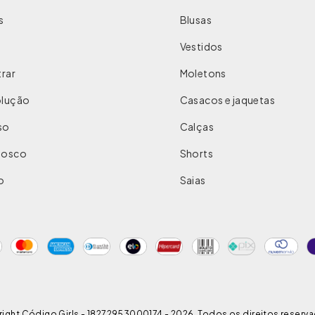
s
Blusas
Vestidos
rar
Moletons
olução
Casacos e jaquetas
so
Calças
nosco
Shorts
o
Saias
ight Código Girls - 18272953000174 - 2026. Todos os direitos reserv