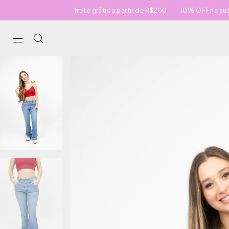
frete grátis a partir de R$200
10% OFF na sua primei