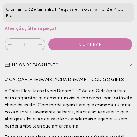
O tamanho 32 e tamanho PP equivalem ao tamanho 12 e 14 do
Kids
Atenção, última peça!
MEIOS DE PAGAMENTO
# CALÇA FLARE JEANS LYCRA DREAM FIT CÓDIGO GIRLS
A Calça Flare Jeans Lycra Dream Fit Código Girls é perfeita
para as garotas que amam um visual moderno, confortável e
cheio de estilo. Com modelagem flare que começa justa na
coxa e abre suavemente na barra, ela cria aquele efeito que
alonga a silhueta e deixa o look ainda mais elegante — sem
perder a vibe teen que a marca ama.
Feita em jeans claro, a peça traz um toque fresh e versátil,