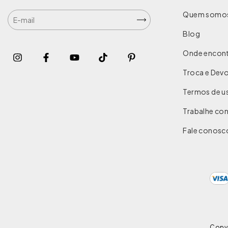
Quem somo
Blog
Onde encont
Troca e Dev
Termos de u
Trabalhe co
Fale conosc
Copyr