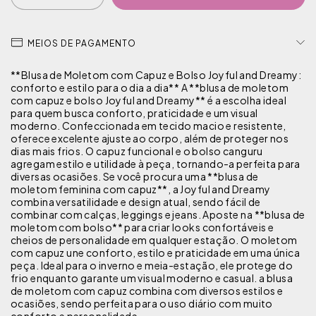
MEIOS DE PAGAMENTO
**Blusa de Moletom com Capuz e Bolso Joyful and Dreamy:
conforto e estilo para o dia a dia** A **blusa de moletom
com capuz e bolso Joyful and Dreamy** é a escolha ideal
para quem busca conforto, praticidade e um visual
moderno. Confeccionada em tecido macio e resistente,
oferece excelente ajuste ao corpo, além de proteger nos
dias mais frios. O capuz funcional e o bolso canguru
agregam estilo e utilidade à peça, tornando-a perfeita para
diversas ocasiões. Se você procura uma **blusa de
moletom feminina com capuz**, a Joyful and Dreamy
combina versatilidade e design atual, sendo fácil de
combinar com calças, leggings e jeans. Aposte na **blusa de
moletom com bolso** para criar looks confortáveis e
cheios de personalidade em qualquer estação. O moletom
com capuz une conforto, estilo e praticidade em uma única
peça. Ideal para o inverno e meia-estação, ele protege do
frio enquanto garante um visual moderno e casual. a blusa
de moletom com capuz combina com diversos estilos e
ocasiões, sendo perfeita para o uso diário com muito
conforto e personalidade.