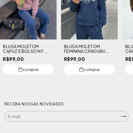
BLUSA MOLETOM
BLUSA MOLETOM
BL
CAPUZ E BOLSO NY
FEMININA CANGURU
CAP
CÓDIGO GIRLS
NEW ORLEANS CÓDIGO
CLU
R$99,00
R$99,00
R$
GIRLS
comprar
comprar
RECEBA NOSSAS NOVIDADES