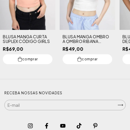
BLUSA MANGA CURTA
BLUSA MANGA OMBRO
BL
SUPLEX CÓDIGO GIRLS
A OMBRO RIBANA
DE 
CÓDIGO GIRLS
CÓ
R$69,00
R$49,00
R$
comprar
comprar
RECEBA NOSSAS NOVIDADES